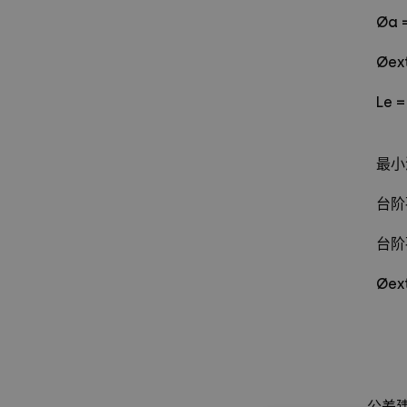
Øa
Øex
Le 
最小深
台阶孔
台阶孔
Øext
公差建