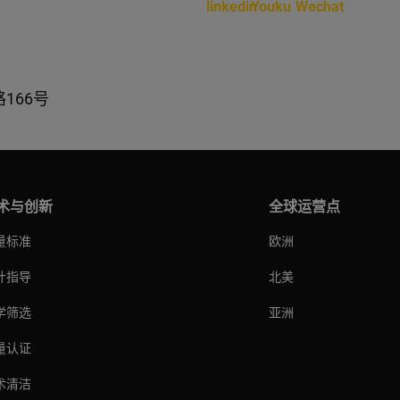
166号
术与创新
全球运营点
量标准
欧洲
计指导
北美
学筛选
亚洲
量认证
术清洁