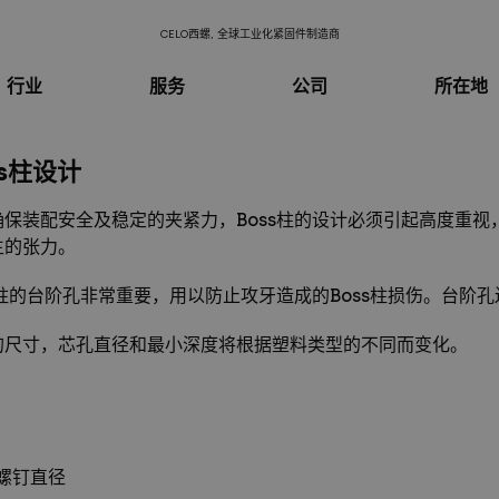
CELO西螺, 全球工业化紧固件制造商
行业
服务
公司
所在地
ss柱设计
确保装配安全及稳定的夹紧力，Boss柱的设计必须引起高度重
生的张力。
ss柱的台阶孔非常重要，用以防止攻牙造成的Boss柱损伤。台阶
的尺寸，芯孔直径和最小深度将根据塑料类型的不同而变化。
= 螺钉直径