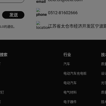
0512-81602666
江苏省太仓市经济开发区宁波路
ELO的通信。
搜索
行业
技
钉
汽车
质
电动汽车充电桩
设
电动汽车
光
螺钉
电气材料
质
案
电子器件
技