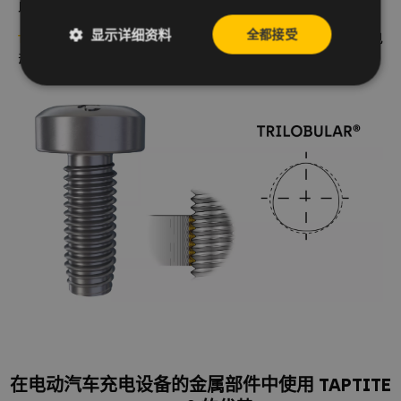
此，使用最佳组装方案是降低成本和提高竞争力的关键。
显示详细资料
全都接受
自攻螺钉提供紧固的机械连接，保证您的电
TAPTITE 2000®
动汽车充电设备的电气性能，同时减少产品成本和重量。
在电动汽车充电设备的金属部件中使用 TAPTITE