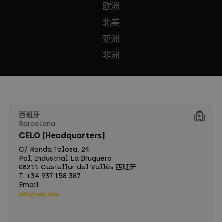
欧洲
北美
亚洲
非洲
西班牙
Barcelona
CELO (Headquarters)
C/ Ronda Tolosa, 24
Pol. Industrial La Bruguera
08211 Castellar del Vallès 西班牙
T. +34 937 158 387
Email:
celo@celo.com