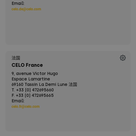
Email:
celo.de@celo.com
法国
CELO France
9, avenue Victor Hugo
Espace Lamartine
69160 Tassin La Demi Lune 法国
T. +33 (0) 472695660
F. +33 (0) 472695665
Email:
celo.fr@celo.com