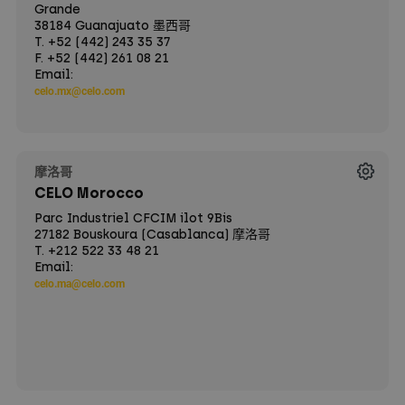
Grande
38184 Guanajuato 墨西哥
T. +52 (442) 243 35 37
F. +52 (442) 261 08 21
Email:
celo.mx@celo.com
摩洛哥
CELO Morocco
Parc Industriel CFCIM ilot 9Bis
27182 Bouskoura (Casablanca) 摩洛哥
T. +212 522 33 48 21
Email:
celo.ma@celo.com