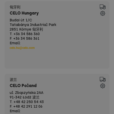
匈牙利
CELO Hungary
Budai út 1/C
Tatabánya Industrial Park
2851 Környe 匈牙利
T. +36 34 586 360
F. +36 34 586 361
Email:
celo.hu@celo.com
波兰
CELO Poland
ul. Zbąszyńska 2AA
91-342 Łódź 波兰
T. +48 42 250 54 43
F. +48 42 291 12 06
Email: