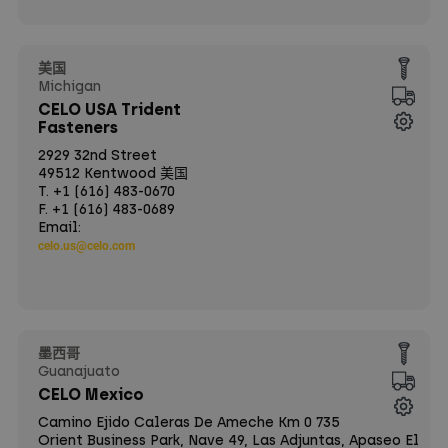
美国
Michigan
CELO USA Trident
Fasteners
2929 32nd Street
49512 Kentwood 美国
T. +1 (616) 483-0670
F. +1 (616) 483-0689
Email:
celo.us@celo.com
墨西哥
Guanajuato
CELO Mexico
Camino Ejido Caleras De Ameche Km 0 735
Orient Business Park, Nave 49, Las Adjuntas, Apaseo El