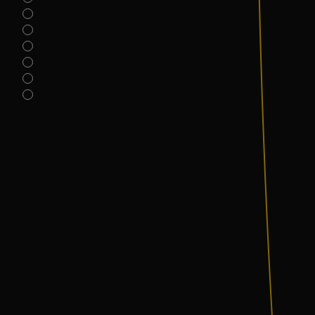
7
8
9
10
11
celo