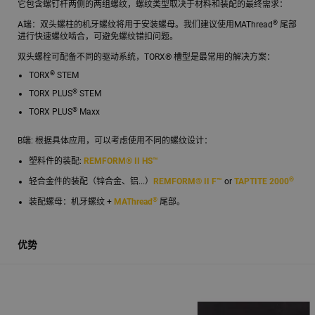
它包含螺钉杆两侧的两组螺纹，螺纹类型取决于材料和装配的最终需求：
®
A端：双头螺柱的机牙螺纹将用于安装螺母。我们建议使用MAThread
尾部
进行快速螺纹啮合，可避免螺纹错扣问题。
双头螺栓可配备不同的驱动系统，TORX® 槽型是最常用的解决方案：
®
TORX
STEM
®
TORX PLUS
STEM
®
TORX PLUS
Maxx
B端: 根据具体应用，可以考虑使用不同的螺纹设计：
塑料件的装配:
REMFORM® II HS™
®
轻合金件的装配（锌合金、铝...）
REMFORM® II F™
or
TAPTITE 2000
®
装配螺母：机牙螺纹 +
MAThread
尾部。
优势