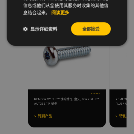
信息或他们从您使用其服务时收集的其他信
库存
息结合起来。
阅读更多
显示详细资料
全都接受
F281PA
REMFORM® II F™ 镀锌螺钉, 盘头, TORX PLUS®
REMFORM® 
AUTOSERT® 槽型
PLUS® AUTO
转到产品
转到产品