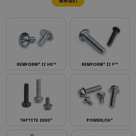
联系我们
REMFORM® II HS™
REMFORM® II F™
TAPTITE 2000®
POWERLOK®