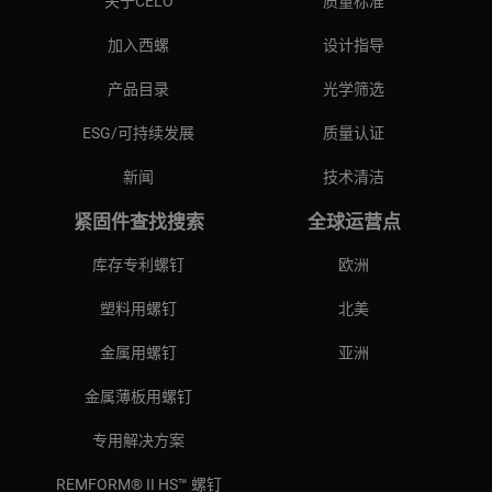
关于CELO
质量标准
加入西螺
设计指导
产品目录
光学筛选
ESG/可持续发展
质量认证
新闻
技术清洁
紧固件查找搜索
全球运营点
库存专利螺钉
欧洲
塑料用螺钉
北美
金属用螺钉
亚洲
金属薄板用螺钉
专用解决方案
REMFORM® II HS™ 螺钉