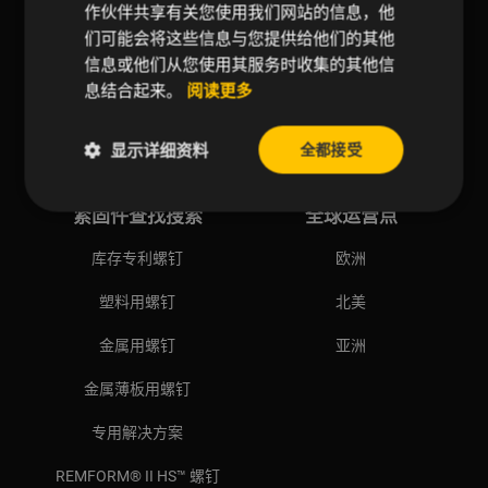
作伙伴共享有关您使用我们网站的信息，他
们可能会将这些信息与您提供给他们的其他
加入西螺
设计指导
信息或他们从您使用其服务时收集的其他信
产品目录
光学筛选
息结合起来。
阅读更多
ESG/可持续发展
质量认证
显示详细资料
全都接受
新闻
技术清洁
紧固件查找搜索
全球运营点
库存专利螺钉
欧洲
塑料用螺钉
北美
金属用螺钉
亚洲
金属薄板用螺钉
专用解决方案
REMFORM® II HS™ 螺钉