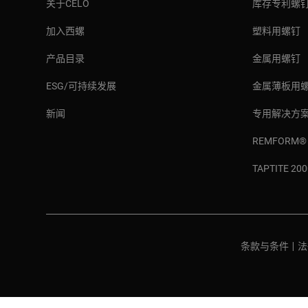
关于CELO
库存专利螺
加入西螺
塑料用螺钉
产品目录
金属用螺钉
ESG/可持续发展
金属薄板用
新闻
专用解决方
REMFORM® 
TAPTITE 2
条款与条件
|
法