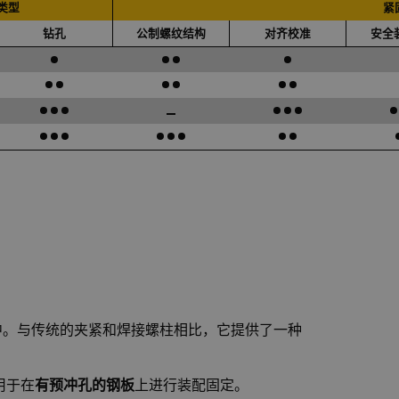
类型
紧
钻孔
公制螺纹结构
对齐校准
安全
中。与传统的夹紧和焊接螺柱相比，它提供了一种
用于在
有预冲孔的钢板
上进行装配固定。