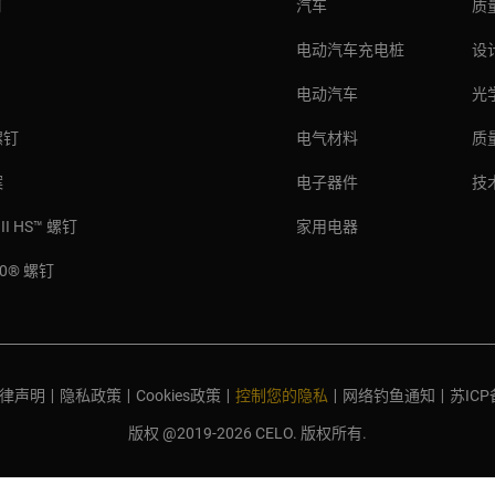
钉
汽车
质
电动汽车充电桩
设
电动汽车
光
螺钉
电气材料
质
案
电子器件
技
II HS™ 螺钉
家用电器
000® 螺钉
律声明
|
隐私政策
|
Cookies政策
|
控制您的隐私
|
网络钓鱼通知
|
苏ICP
版权 @2019-2026 CELO. 版权所有.