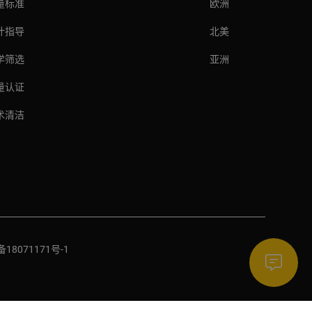
量标准
欧洲
计指导
北美
学筛选
亚洲
量认证
术清洁
备18071171号-1