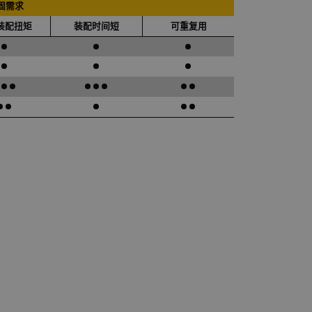
固需求
装配扭矩
装配时间短
可重复用