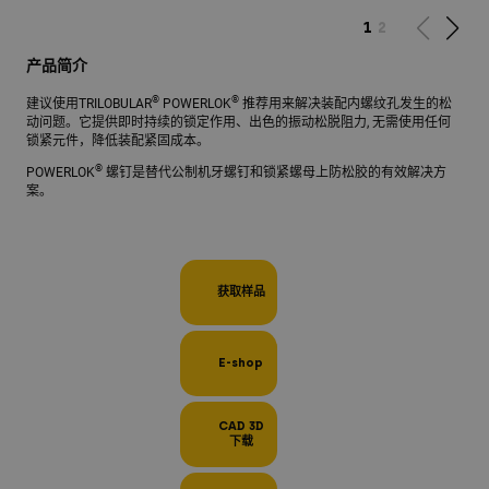
1
2
产品简介
®
®
建议使用TRILOBULAR
POWERLOK
推荐用来解决装配内螺纹孔发生的松
动问题。它提供即时持续的锁定作用、出色的振动松脱阻力, 无需使用任何
锁紧元件，降低装配紧固成本。
®
POWERLOK
螺钉是替代公制机牙螺钉和锁紧螺母上防松胶的有效解决方
案。
获取样品
E-shop
CAD 3D
下载